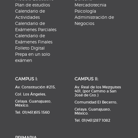
Plan de estudios
Mercadotecnia
Calendario de
Psicología
Actividades
Administración de
Calendario de
Negocios
Exámenes Parciales
Calendario de
Exámenes Finales
Folleto Digital
Prepa en un solo
exámen
CAMPUS l:
CAMPUS ll:
Av. Constitución #215,
Av. Real de los Mezquites
401, (por Camino a San
Col. Los Ángeles,
José de Gto.)
Celaya. Guanajuato,
Comunidad El Becerro,
México.
Celaya. Guanajuato,
Tel. 01(461)615 1560
México.
Tel. 01(461)287 1082
PRIMARIA