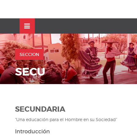
Skip
OSE
to
U
content
SECCION
SECU
SECUNDARIA
“Una educación para el Hombre en su Sociedad”
Introducción