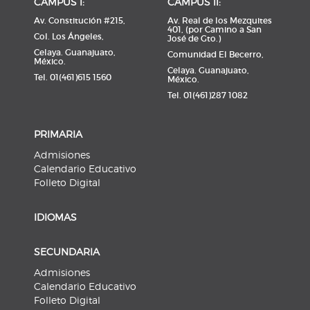
CAMPUS l:
CAMPUS ll:
Av. Constitución #215,
Av. Real de los Mezquites
401, (por Camino a San
Col. Los Ángeles,
José de Gto.)
Celaya. Guanajuato,
Comunidad El Becerro,
México.
Celaya. Guanajuato,
Tel. 01(461)615 1560
México.
Tel. 01(461)287 1082
PRIMARIA
Admisiones
Calendario Educativo
Folleto Digital
IDIOMAS
SECUNDARIA
Admisiones
Calendario Educativo
Folleto Digital