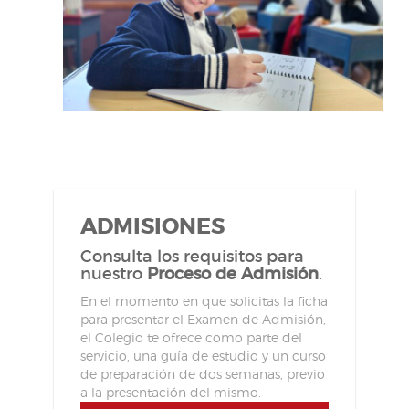
ADMISIONES
Consulta los requisitos para
nuestro
Proceso de Admisión
.
En el momento en que solicitas la ficha
para presentar el Examen de Admisión,
el Colegio te ofrece como parte del
servicio, una guía de estudio y un curso
de preparación de dos semanas, previo
a la presentación del mismo.