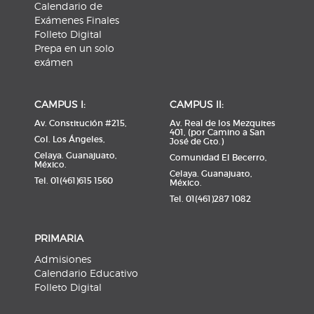
Calendario de
Exámenes Finales
Folleto Digital
Prepa en un solo
exámen
CAMPUS l:
CAMPUS ll:
Av. Constitución #215,
Av. Real de los Mezquites
401, (por Camino a San
Col. Los Ángeles,
José de Gto.)
Celaya. Guanajuato,
Comunidad El Becerro,
México.
Celaya. Guanajuato,
Tel. 01(461)615 1560
México.
Tel. 01(461)287 1082
PRIMARIA
Admisiones
Calendario Educativo
Folleto Digital