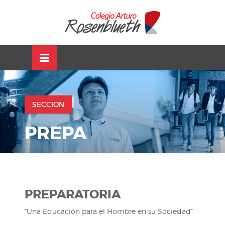
Skip
OSE
to
U
content
SECCION
PREPA
PREPARATORIA
“Una Educación para el Hombre en su Sociedad”