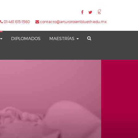
01-461 615-1560
contacto@arturorosenblueth.edu.mx
DIPLOMADOS
MAESTRÍAS