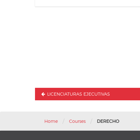
Navegación
de
entradas
LICENCIATURAS EJECUTIVAS
/
/
Home
Courses
DERECHO