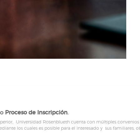
ro
Proceso de Inscripción
.
perior, Universidad Rosenblueth cuenta con múltiples convenios
diante los cuales es posible para el interesado y sus familiares, o