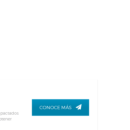
CONOCE MÁS
 pactados
btener